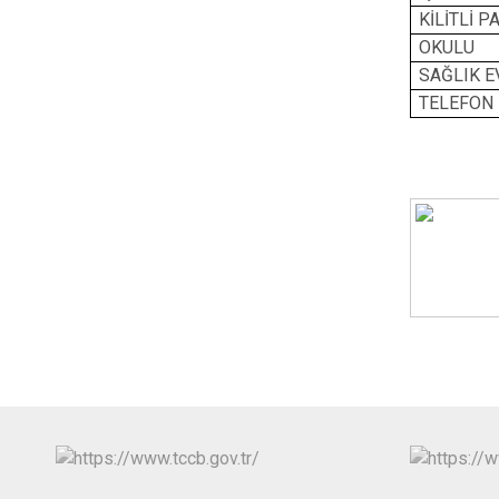
KİLİTLİ P
OKULU
SAĞLIK E
TELEFON