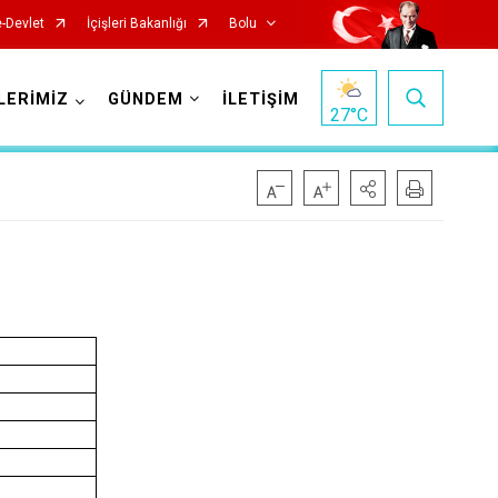
e-Devlet
İçişleri Bakanlığı
Bolu
LERİMİZ
GÜNDEM
İLETİŞİM
27
°C