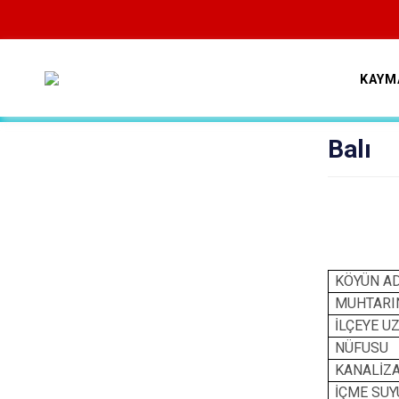
KAYM
Balı
KÖYÜN AD
MUHTARIN
İLÇEYE U
NÜFUSU
KANALİZ
İÇME SUY