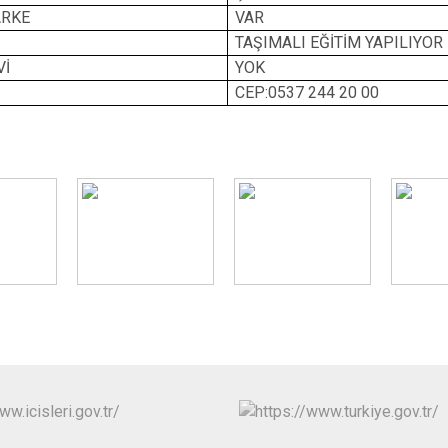
ARKE
VAR
Mudurnu
TAŞIMALI EĞİTİM YAPILIYOR
Seben
Vİ
YOK
Yeniçağa
CEP:0537 244 20 00