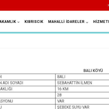
AKAMLIK
KIBRISCIK
MAHALLİ İDARELER
HİZMET
Bolu
BALI KÖYÜ
Dörtdivan
I
BALI
Gerede
 ADI SOYADI
SEBAHATTİN İLMEN
Göynük
ZAKLIĞI
16 KM
28
Kıbrıscık
ASYONU
VAR
Mengen
U
ŞEBEKE SUYU VAR