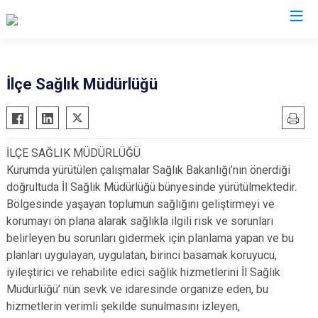
Bolu
İlçe Sağlık Müdürlüğü
Dörtdivan
Gerede
İLÇE SAĞLIK MÜDÜRLÜĞÜ
Göynük
Kurumda yürütülen çalışmalar Sağlık Bakanlığı’nın önerdiği
Kıbrıscık
doğrultuda İl Sağlık Müdürlüğü bünyesinde yürütülmektedir.
Mengen
Bölgesinde yaşayan toplumun sağlığını geliştirmeyi ve
korumayı ön plana alarak sağlıkla ilgili risk ve sorunları
Mudurnu
belirleyen bu sorunları gidermek için planlama yapan ve bu
Seben
planları uygulayan, uygulatan, birinci basamak koruyucu,
Yeniçağa
iyileştirici ve rehabilite edici sağlık hizmetlerini İl Sağlık
Müdürlüğü’ nün sevk ve idaresinde organize eden, bu
hizmetlerin verimli şekilde sunulmasını izleyen,