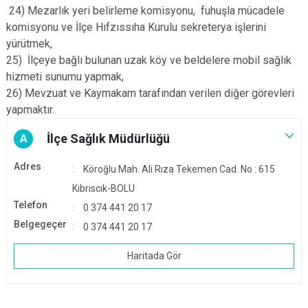
24) Mezarlık yeri belirleme komisyonu, fuhuşla mücadele
komisyonu ve İlçe Hıfzıssıha Kurulu sekreterya işlerini
yürütmek,
25) İlçeye bağlı bulunan uzak köy ve beldelere mobil sağlık
hizmeti sunumu yapmak,
26) Mevzuat ve Kaymakam tarafından verilen diğer görevleri
yapmaktır.
İlçe Sağlık Müdürlüğü
A
Adres
Köroğlu Mah. Ali Rıza Tekemen Cad. No : 615
Kıbrıscık-BOLU
Telefon
0 374 441 20 17
Belgegeçer
0 374 441 20 17
Haritada Gör