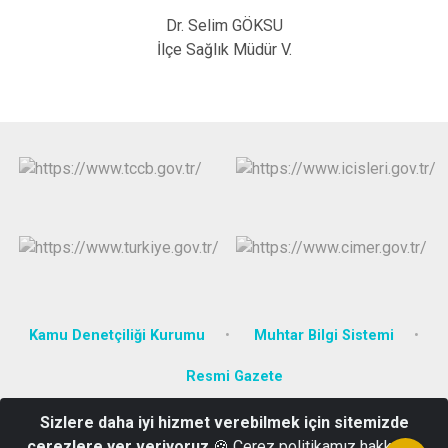
Dr. Selim GÖKSU
İlçe Sağlık Müdür V.
Kamu Denetçiliği Kurumu
Muhtar Bilgi Sistemi
Resmi Gazete
Sizlere daha iyi hizmet verebilmek için sitemizde
Karadoğan Mah. Bolu Cad. No : 1 Kıbrıscık/BOLU
çerezlere yer veriyoruz
🍪 Çerez politikamız hakkında