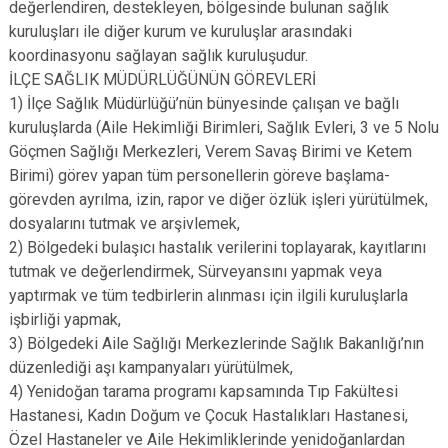
değerlendiren, destekleyen, bölgesinde bulunan sağlık
kuruluşları ile diğer kurum ve kuruluşlar arasındaki
koordinasyonu sağlayan sağlık kuruluşudur.
İLÇE SAĞLIK MÜDÜRLÜĞÜNÜN GÖREVLERİ
1) İlçe Sağlık Müdürlüğü’nün bünyesinde çalışan ve bağlı
kuruluşlarda (Aile Hekimliği Birimleri, Sağlık Evleri, 3 ve 5 Nolu
Göçmen Sağlığı Merkezleri, Verem Savaş Birimi ve Ketem
Birimi) görev yapan tüm personellerin göreve başlama-
görevden ayrılma, izin, rapor ve diğer özlük işleri yürütülmek,
dosyalarını tutmak ve arşivlemek,
2) Bölgedeki bulaşıcı hastalık verilerini toplayarak, kayıtlarını
tutmak ve değerlendirmek, Sürveyansını yapmak veya
yaptırmak ve tüm tedbirlerin alınması için ilgili kuruluşlarla
işbirliği yapmak,
3) Bölgedeki Aile Sağlığı Merkezlerinde Sağlık Bakanlığı’nın
düzenlediği aşı kampanyaları yürütülmek,
4) Yenidoğan tarama programı kapsamında Tıp Fakültesi
Hastanesi, Kadın Doğum ve Çocuk Hastalıkları Hastanesi,
Özel Hastaneler ve Aile Hekimliklerinde yenidoğanlardan