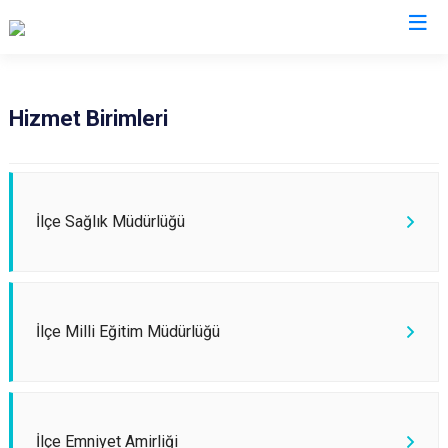
Bolu
Hizmet Birimleri
Dörtdivan
Gerede
Göynük
İlçe Sağlık Müdürlüğü
Kıbrıscık
Mengen
Mudurnu
İlçe Milli Eğitim Müdürlüğü
Seben
Yeniçağa
İlçe Emniyet Amirliği