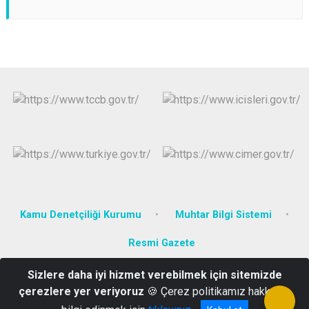
Kamu Denetçiliği Kurumu
Muhtar Bilgi Sistemi
Resmi Gazete
Sizlere daha iyi hizmet verebilmek için sitemizde
Karadoğan Mah. Bolu Cad. No : 1 Kıbrıscık/BOLU
çerezlere yer veriyoruz
🍪 Çerez politikamız hakkında
0 374 441 20 01