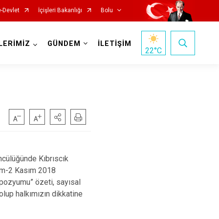
e-Devlet
İçişleri Bakanlığı
Bolu
LERİMİZ
GÜNDEM
İLETİŞİM
22
°C
ncülüğünde Kıbrıscık
Ekim-2 Kasım 2018
empozyumu” özeti, sayısal
olup halkımızın dikkatine