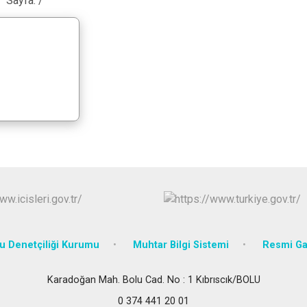
Sayfa:
/
Mudurnu
Seben
Yeniçağa
 Denetçiliği Kurumu
Muhtar Bilgi Sistemi
Resmi Ga
Karadoğan Mah. Bolu Cad. No : 1 Kıbrıscık/BOLU
0 374 441 20 01