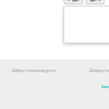
Geri
İleri
Kamu