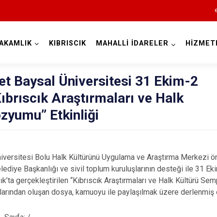
AKAMLIK
KIBRISCIK
MAHALLİ İDARELER
HİZMET
Bolu
et Baysal Üniversitesi 31 Ekim-2
brıscık Araştırmaları ve Halk
zyumu” Etkinliği
Dörtdivan
niversitesi Bolu Halk Kültürünü Uygulama ve Araştırma Merkezi ö
Gerede
lediye Başkanlığı ve sivil toplum kuruluşlarının desteği ile 31 
Göynük
cık’ta gerçekleştirilen “Kıbrıscık Araştırmaları ve Halk Kültürü S
raflarından oluşan dosya, kamuoyu ile paylaşılmak üzere derlenmiş 
Kıbrıscık
Mengen