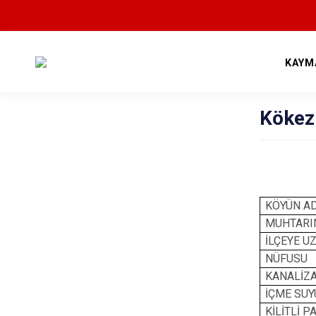
KAYM
Kökez
KÖYÜN A
MUHTARIN
İLÇEYE U
NÜFUSU
KANALİZ
İÇME SUY
KİLİTLİ P