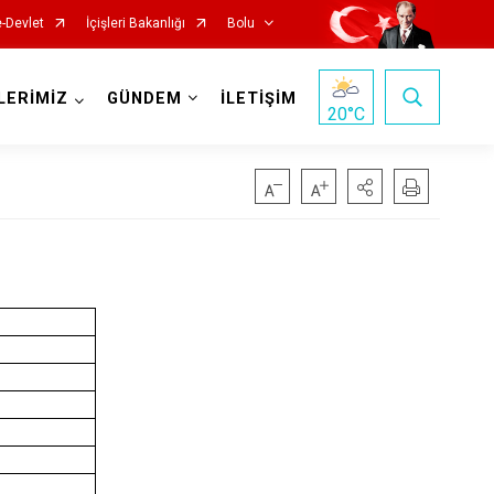
e-Devlet
İçişleri Bakanlığı
Bolu
LERİMİZ
GÜNDEM
İLETİŞİM
20
°C