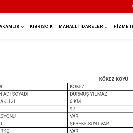
AKAMLIK
KIBRISCIK
MAHALLİ İDARELER
HİZMET
Bolu
KÖKEZ KÖYÜ
DI
KÖKEZ
Dörtdivan
 ADI SOYADI
DURMUŞ YILMAZ
Gerede
ZAKLIĞI
6 KM
Göynük
97
ASYONU
VAR
Kıbrıscık
U
ŞEBEKE SUYU VAR
Mengen
ARKE
VAR